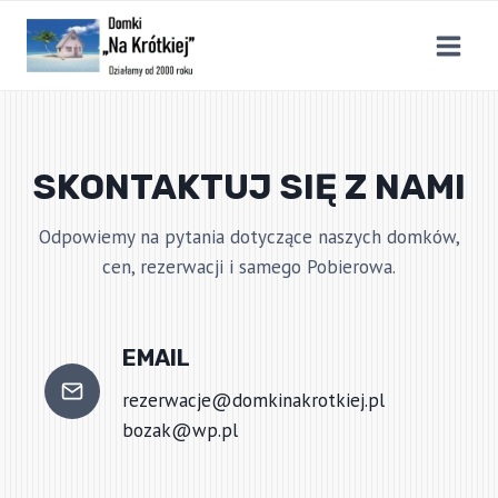
Przejdź
do
treści
SKONTAKTUJ SIĘ Z NAMI
Odpowiemy na pytania dotyczące naszych domków,
cen, rezerwacji i samego Pobierowa.
EMAIL
rezerwacje@domkinakrotkiej.pl
bozak@wp.pl